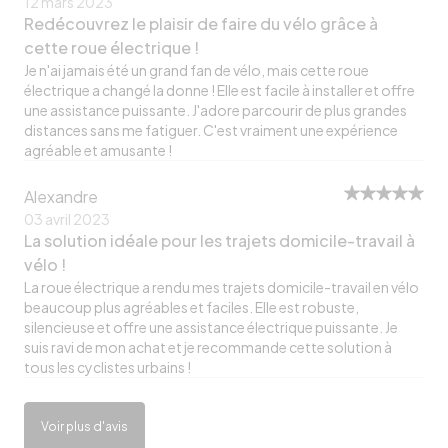
12 mars 2023
Redécouvrez le plaisir de faire du vélo grâce à
cette roue électrique !
Je n'ai jamais été un grand fan de vélo, mais cette roue
électrique a changé la donne ! Elle est facile à installer et offre
une assistance puissante. J'adore parcourir de plus grandes
distances sans me fatiguer. C'est vraiment une expérience
agréable et amusante !
Alexandre
03 avril 2023
La solution idéale pour les trajets domicile-travail à
vélo !
La roue électrique a rendu mes trajets domicile-travail en vélo
beaucoup plus agréables et faciles. Elle est robuste,
silencieuse et offre une assistance électrique puissante. Je
suis ravi de mon achat et je recommande cette solution à
tous les cyclistes urbains !
Voir plus d'avis