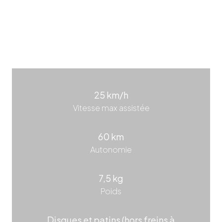
25 km/h
Vitesse max assistée
60 km
Autonomie
7,5 kg
Poids
Disques et patins (hors freins à