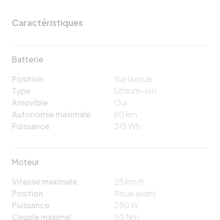
Caractéristiques
Batterie
Position
Sur la roue
Type
Lithium-Ion
Amovible
Oui
Autonomie maximale
60
km
Puissance
315
Wh
Moteur
Vitesse maximale
25
km/h
Position
Roue avant
Puissance
250
W
Couple maximal
50
Nm