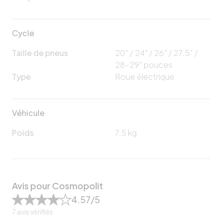
Cycle
Taille de pneus
20" / 24" / 26" / 27.5" /
28-29"
pouces
Type
Roue électrique
Véhicule
Poids
7.5
kg
Avis pour Cosmopolit
4.57
/5
7
avis vérifiés