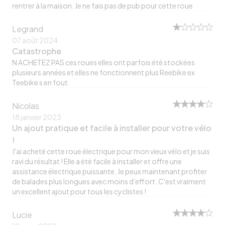
rentrer à la maison. Je ne fais pas de pub pour cette roue
Legrand
07 août 2024
Catastrophe
N ACHETEZ PAS ces roues elles ont parfois été stockées
plusieurs années et elles ne fonctionnent plus Reebike ex
Teebike s en fout
Nicolas
18 janvier 2023
Un ajout pratique et facile à installer pour votre vélo
!
J'ai acheté cette roue électrique pour mon vieux vélo et je suis
ravi du résultat ! Elle a été facile à installer et offre une
assistance électrique puissante. Je peux maintenant profiter
de balades plus longues avec moins d'effort. C'est vraiment
un excellent ajout pour tous les cyclistes !
Lucie