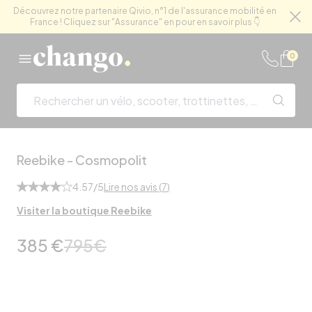
Découvrez notre partenaire Qivio, n°1 de l'assurance mobilité en
France ! Cliquez sur "Assurance" en pour en savoir plus 👇
Fe
Skip to content
0
Reebike
-
Cosmopolit
4.57
/5
Lire nos avis (
7
)
Visiter la boutique
Reebike
385 €
795
€