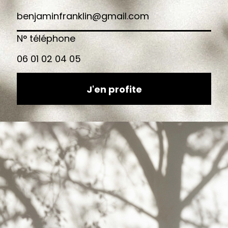
L'AVIS DE L'EXPERT
Pourquoi Chango recommande
Cette roue électrique Cosmopolit de la startup
française Reebike, simple d'utilisation et
ergnonomique, vous permet d'électrifier votre
vélo en un clin d'oeil. Quelques minutes suffisent
en suivant le manuel !
Ce qui est top
Roue disponible en plusieurs taille pour
s'adapter à votre cadre
Ce qu'il faut savoir
Contactez-nous pour savoir si votre ville
peut subventionner l'achat d'un tel kit
d'électrification de votre vélo
Boulon de serrage anti-vol fourni
uniquement en option