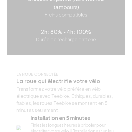
tambours)
Freins compatibles
2h : 80% - 4h : 100%
Durée de recharge batterie
LA ROUE CONNECTÉE
La roue qui électrifie votre vélo
Transformez votre vélo préféré en vélo
électrique avec Teebike. Éthiques, durables,
fiables, les roues Teebike se montent en 5
minutes seulement.
Installation en 5 minutes
Finies les longues heures à bricoler pour
électrifier votre vélo ! L'installation est un jeu