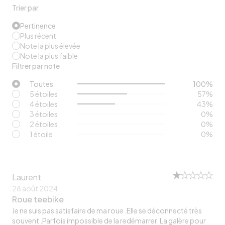
Trier par
Pertinence
Plus récent
Note la plus élevée
Note la plus faible
Filtrer par note
Toutes
100
%
5 étoiles
57
%
4 étoiles
43
%
3 étoiles
0
%
2 étoiles
0
%
1 étoile
0
%
Laurent
28 août 2024
Roue teebike
Je ne suis pas satisfaire de ma roue .Elle se déconnecté très
souvent .Parfois impossible de la redémarrer. La galère pour