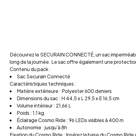
Découvrez le SECURAIN CONNECTÉ, un sac imperméable éq
long de la journée. Le sac offre également une protectio
Contenu du pack :
Sac Securain Connecté
Caractéristiques techniques :
Matière extérieure : Polyester 600 deniers
Dimensions du sac : H 44,5 x L 29,5 x E 16,5 cm
Volume intérieur : 21,66 L
Poids : 1,1 kg
Éclairage Cosmo Ride : 96 LEDs visibles à 400 m
Autonomie : jusqu'à 8h
Fixation du Cosmo Ride : Insérez la base du Cosmo Ride d