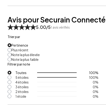
Avis pour Securain Connecté
5.00
/5
1
avis vérifiés
Trier par
Pertinence
Plus récent
Note la plus élevée
Note la plus faible
Filtrer par note
Toutes
100
%
5 étoiles
100
%
4 étoiles
0
%
3 étoiles
0
%
2 étoiles
0
%
1 étoile
0
%