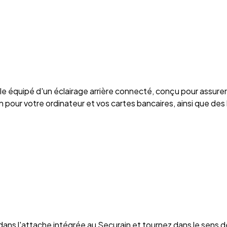
uipé d'un éclairage arrière connecté, conçu pour assurer v
n pour votre ordinateur et vos cartes bancaires, ainsi que des
ans l'attache intégrée au Securain et tournez dans le sens de