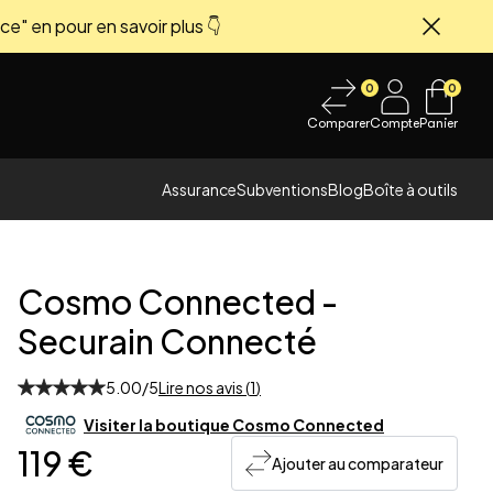
ce" en pour en savoir plus 👇
Fermer
0
0
Comparer
Compte
Panier
Assurance
Subventions
Blog
Boîte à outils
Cosmo Connected
-
Securain Connecté
5.00
/5
Lire nos avis (
1
)
 image
Visiter la boutique
Cosmo Connected
119 €
Ajouter au comparateur