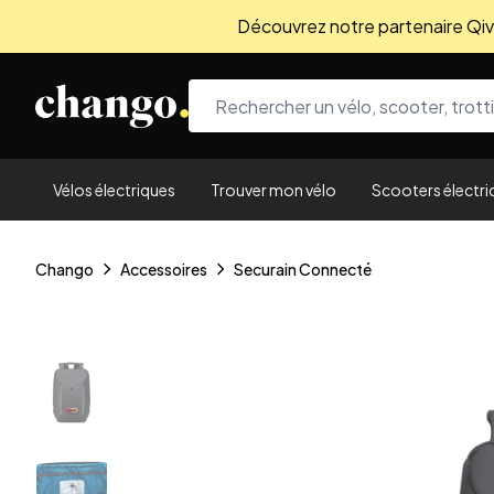
Découvrez notre partenaire Qivio
Skip to content
Vélos électriques
Trouver mon vélo
Scooters électri
Chango
Accessoires
Securain Connecté