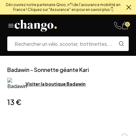
Découvrez notre partenaire Qivio, n°1 de l'assurance mobilité en
France ! Cliquez sur "Assurance" en pour en savoir plus 👇
Fe
Skip to content
0
Badawin
-
Sonnette géante Kari
Visiter la boutique
Badawin
13 €