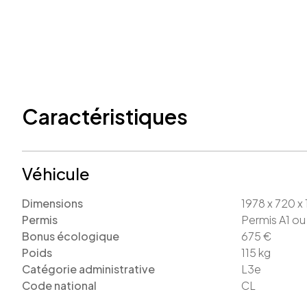
Caractéristiques
Véhicule
Dimensions
1978 x 720 x
Permis
Permis A1 ou
Bonus écologique
675
€
Poids
115
kg
Catégorie administrative
L3e
Code national
CL