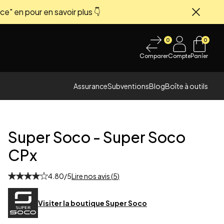
ce" en pour en savoir plus 👇
Fermer
0
0
Comparer
Compte
Panier
Assurance
Subventions
Blog
Boîte à outils
Super Soco
-
Super Soco
CPx
4.80
/5
Lire nos avis (
5
)
 image
Visiter la boutique
Super Soco