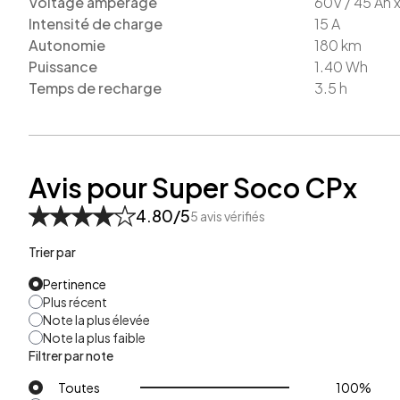
Voltage amperage
60V / 45 Ah 
Intensité de charge
15
A
Autonomie
180
km
Puissance
1.40
Wh
Temps de recharge
3.5
h
Avis pour Super Soco CPx
4.80
/5
5
avis vérifiés
Trier par
Pertinence
Plus récent
Note la plus élevée
Note la plus faible
Filtrer par note
Toutes
100
%