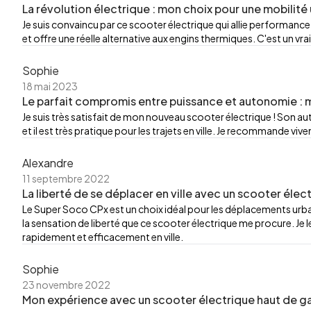
La révolution électrique : mon choix pour une mobilité
Je suis convaincu par ce scooter électrique qui allie performance e
et offre une réelle alternative aux engins thermiques. C'est un vra
Sophie
18 mai 2023
Le parfait compromis entre puissance et autonomie : 
Je suis très satisfait de mon nouveau scooter électrique ! Son 
et il est très pratique pour les trajets en ville. Je recommande v
Alexandre
11 septembre 2022
La liberté de se déplacer en ville avec un scooter él
Le Super Soco CPx est un choix idéal pour les déplacements urbain
la sensation de liberté que ce scooter électrique me procure. J
rapidement et efficacement en ville.
Sophie
23 novembre 2022
Mon expérience avec un scooter électrique haut de 