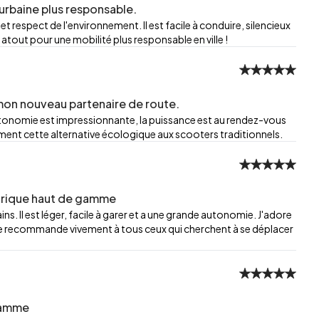
 urbaine plus responsable.
t respect de l'environnement. Il est facile à conduire, silencieux
i atout pour une mobilité plus responsable en ville !
mon nouveau partenaire de route.
autonomie est impressionnante, la puissance est au rendez-vous
ivement cette alternative écologique aux scooters traditionnels.
ectrique haut de gamme
s. Il est léger, facile à garer et a une grande autonomie. J'adore
e le recommande vivement à tous ceux qui cherchent à se déplacer
gamme