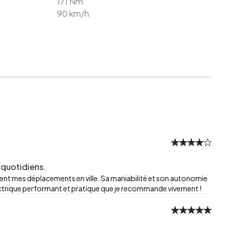
171
Nm
90
km/h
 quotidiens.
ment mes déplacements en ville. Sa maniabilité et son autonomie
ectrique performant et pratique que je recommande vivement !