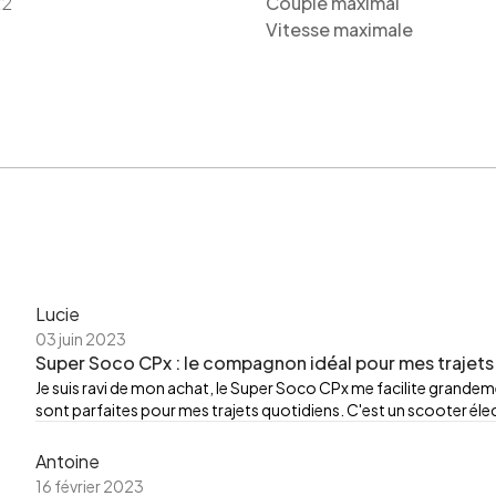
x2
Couple maximal
Vitesse maximale
Lucie
03 juin 2023
Super Soco CPx : le compagnon idéal pour mes trajets
Je suis ravi de mon achat, le Super Soco CPx me facilite grande
sont parfaites pour mes trajets quotidiens. C'est un scooter él
Antoine
16 février 2023