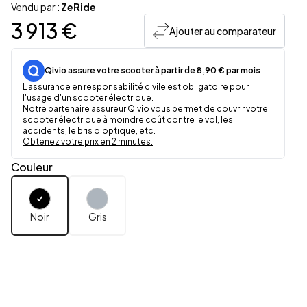
Vendu par :
ZeRide
3 913 €
Ajouter au comparateur
Qivio assure votre scooter à partir de 8,90 € par mois
L'assurance en responsabilité civile est obligatoire pour
l'usage d'un scooter électrique.
Notre partenaire assureur Qivio vous permet de couvrir votre
scooter électrique à moindre coût contre le vol, les
accidents, le bris d'optique, etc.
Obtenez votre prix en 2 minutes.
Couleur
Noir
Gris