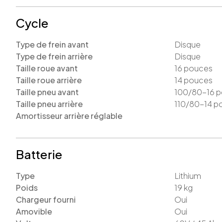
Cycle
Type de frein avant
Disque
Type de frein arrière
Disque
Taille roue avant
16
pouces
Taille roue arrière
14
pouces
Taille pneu avant
100/80-16
p
Taille pneu arrière
110/80-14
p
Amortisseur arrière réglable
Batterie
Type
Lithium
Poids
19
kg
Chargeur fourni
Oui
Amovible
Oui