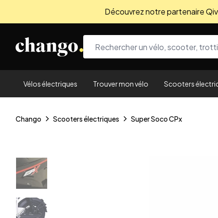
Découvrez notre partenaire Qivio
Skip to content
Vélos électriques
Trouver mon vélo
Scooters électri
Chango
Scooters électriques
Super Soco CPx