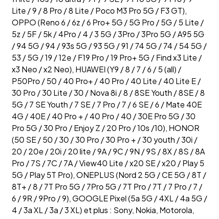
Lite / 9 / 8 Pro / 8 Lite / Poco M3 Pro 5G / F3 GT),
OPPO (Reno 6 / 6z / 6 Pro+ 5G / 5G Pro / 5G / 5 Lite /
5z / 5F / 5k / 4Pro / 4 / 3 5G / 3Pro / 3Pro 5G / A95 5G
/ 94 5G / 94 / 93s 5G / 93 5G / 91 / 74 5G / 74 / 54 5G /
53 / 5G / 19 / 12e / F19 Pro / 19 Pro+ 5G / Find x3 Lite /
x3 Neo / x2 Neo), HUAWEI (Y9 / 8 / 7 / 6 / 5 (all) /
P50Pro / 50 / 40 Pro+ / 40 Pro / 40 Lite / 40 Lite E /
30 Pro / 30 Lite / 30 / Nova 8i / 8 / 8SE Youth / 8SE / 8
5G / 7 SE Youth / 7 SE / 7 Pro / 7 / 6 SE / 6 / Mate 40E
4G / 40E / 40 Pro + / 40 Pro / 40 / 30E Pro 5G / 30
Pro 5G / 30 Pro / Enjoy Z / 20 Pro / 10s /10), HONOR
(50 SE / 50 / 30 / 30 Pro / 30 Pro + / 30 youth / 30i /
20 / 20e / 20i / 20 lite / 9A / 9C / 9N / 9S / 8X / 8S / 8A
Pro / 7S / 7C / 7A / View40 Lite / x20 SE / x20 / Play 5
5G / Play 5T Pro), ONEPLUS (Nord 2 5G / CE 5G / 8T /
8T+ / 8 / 7T Pro 5G / 7Pro 5G / 7T Pro / 7T / 7 Pro / 7 /
6 / 9R / 9Pro / 9), GOOGLE Pixel (5a 5G / 4XL / 4a 5G /
4 / 3a XL / 3a / 3 XL) et plus : Sony, Nokia, Motorola,