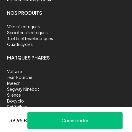
NOS PRODUITS
Vélos électriques
Scooters électriques
Trottinettes électriques
Quadricycles
MARQUES PHARES
Voltaire
Jean Fourche
Iweech
Segway Ninebot
Silence
Bocyclo
Shiftbikes
39,95 €
Commander
©
2026
Chango