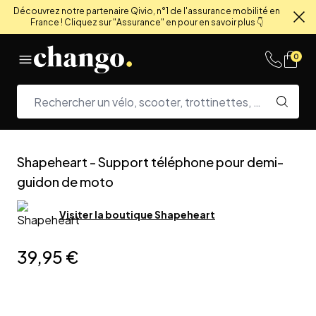
Découvrez notre partenaire Qivio, n°1 de l'assurance mobilité en
France ! Cliquez sur "Assurance" en pour en savoir plus 👇
Fe
Skip to content
0
Shapeheart
-
Support téléphone pour demi-
guidon de moto
Visiter la boutique
Shapeheart
39,95 €