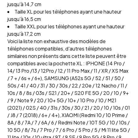
jusqu'à 14,7 cm
Taille XL pour les téléphones ayant une hauteur
jusqu'à 16,5 cm
Taille XXL pour les téléphones ayant une hauteur
jusqu'à 17,2 cm
Voici la liste non exhaustive des modèles de
téléphones compatibles, d'autres téléphones
similaires non présents dans cette liste peuvent être
compatibles avec la pochette XL : IPHONE (14 Pro /
14/ 13 Pro /13 / 12Pro / 12 / 11 Pro Max / 11 / XR / XS Max
/ 7 + / 6s + / 6+), SAMSUNG (A52s 5G / 52 / 51 / 50 /
50s / 41 / 40 / 31 / 30 / 30s / 22 / 20e / 12 Nacho / 11 /
10s / 8 / 8s / 03s / S21 / 20+ / S20 FE 5G / 20 / 10 / 9+
/ 9 / Note 9 / 20 / 10+ 5G / 10+ / 10 Pro / 10 / M21
(2021) / 02S / 40 / 31s / 30s / 30 / 21 / 20 / 10 / 10s / 01
/ J8 / 7 (2018) / 6+ / 4+), XIAOMI (Redmi 10 / 10 Prime /
8A / 8 / 7A / 7 / 6A / 6 / Redmi Note / 10T 5G / 10 / 10s /
10 5G / 8/ 7s / 7 Pro / 7 / 6 Pro / 5 Pro / 5 / Mi 11 lite 5G /
11 lite / 10s / 10 ultra / 9T / 9 SE / 9 Pro 5G / 9 Pro / 9