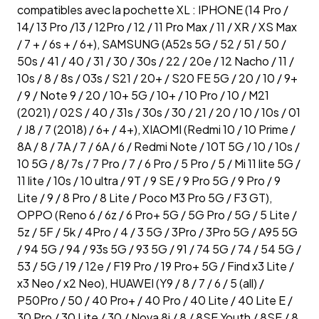
compatibles avec la pochette XL : IPHONE (14 Pro /
14/ 13 Pro /13 / 12Pro / 12 / 11 Pro Max / 11 / XR / XS Max
/ 7 + / 6s + / 6+), SAMSUNG (A52s 5G / 52 / 51 / 50 /
50s / 41 / 40 / 31 / 30 / 30s / 22 / 20e / 12 Nacho / 11 /
10s / 8 / 8s / 03s / S21 / 20+ / S20 FE 5G / 20 / 10 / 9+
/ 9 / Note 9 / 20 / 10+ 5G / 10+ / 10 Pro / 10 / M21
(2021) / 02S / 40 / 31s / 30s / 30 / 21 / 20 / 10 / 10s / 01
/ J8 / 7 (2018) / 6+ / 4+), XIAOMI (Redmi 10 / 10 Prime /
8A / 8 / 7A / 7 / 6A / 6 / Redmi Note / 10T 5G / 10 / 10s /
10 5G / 8/ 7s / 7 Pro / 7 / 6 Pro / 5 Pro / 5 / Mi 11 lite 5G /
11 lite / 10s / 10 ultra / 9T / 9 SE / 9 Pro 5G / 9 Pro / 9
Lite / 9 / 8 Pro / 8 Lite / Poco M3 Pro 5G / F3 GT),
OPPO (Reno 6 / 6z / 6 Pro+ 5G / 5G Pro / 5G / 5 Lite /
5z / 5F / 5k / 4Pro / 4 / 3 5G / 3Pro / 3Pro 5G / A95 5G
/ 94 5G / 94 / 93s 5G / 93 5G / 91 / 74 5G / 74 / 54 5G /
53 / 5G / 19 / 12e / F19 Pro / 19 Pro+ 5G / Find x3 Lite /
x3 Neo / x2 Neo), HUAWEI (Y9 / 8 / 7 / 6 / 5 (all) /
P50Pro / 50 / 40 Pro+ / 40 Pro / 40 Lite / 40 Lite E /
30 Pro / 30 Lite / 30 / Nova 8i / 8 / 8SE Youth / 8SE / 8