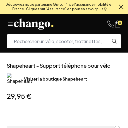
Découvrez notre partenaire Qivio, n°1 de l'assurance mobilité en
France ! Cliquez sur "Assurance" en pour en savoir plus 👇
Fe
Skip to content
0
Shapeheart
-
Support téléphone pour vélo
Visiter la boutique
Shapeheart
29,95 €