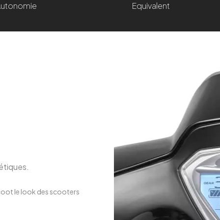
Autonomie
Equivalent
étiques.
oot le look des scooters