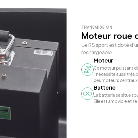
TRANSMISSION
Moteur roue a
Le RS sport est doté d'
rechargeable.
Moteur
Ce moteur puissant de
il nécessite aussi très 
des moteurs centraux 
Batterie
La batterie se situe 
Elle est amovible et s