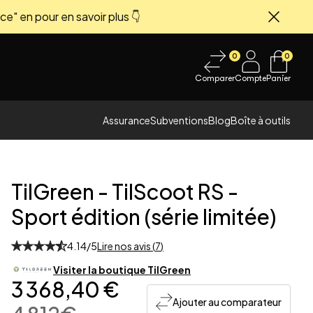
ce" en pour en savoir plus 👇
Fermer
0
0
Comparer
Compte
Panier
Assurance
Subventions
Blog
Boîte à outils
TilGreen
-
TilScoot RS -
Sport édition (série limitée)
4.14
/5
Lire nos avis (
7
)
 image
Visiter la boutique
TilGreen
3 368,40 €
Ajouter au comparateur