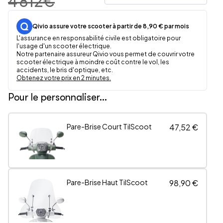
4 812
€
Qivio assure votre scooter à partir de 8,90 € par mois
L'assurance en responsabilité civile est obligatoire pour
l'usage d'un scooter électrique.
Notre partenaire assureur Qivio vous permet de couvrir votre
scooter électrique à moindre coût contre le vol, les
accidents, le bris d'optique, etc.
Obtenez votre prix en 2 minutes.
Pour le personnaliser...
Pare-Brise Court TilScoot
47,52 €
Pare-Brise Haut TilScoot
98,90 €