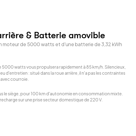
rrière & Batterie amovible
un moteur de 5000 watts et d'une batterie de 3,32 kWh
 5000 watts vous propulsera rapidement à 85 km/h. Silencieux,
peu d'entretien : situé dans la roue arrière, il n'a pas les contraintes
avec courroie.
sous le siège, pour 100 km d'autonomie en consommation mixte.
e recharge sur une prise secteur domestique de 220 V.