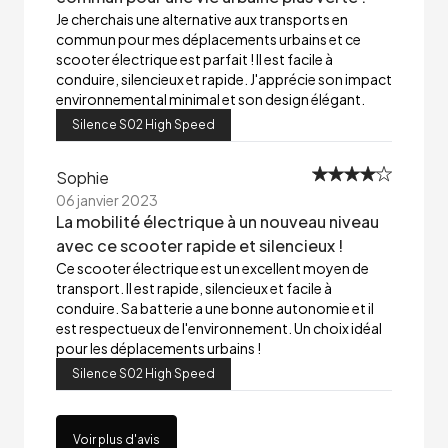
Je cherchais une alternative aux transports en
commun pour mes déplacements urbains et ce
scooter électrique est parfait ! Il est facile à
conduire, silencieux et rapide. J'apprécie son impact
environnemental minimal et son design élégant.
Silence S02 High Speed
Sophie
06 janvier 2023
La mobilité électrique à un nouveau niveau
avec ce scooter rapide et silencieux !
Ce scooter électrique est un excellent moyen de
transport. Il est rapide, silencieux et facile à
conduire. Sa batterie a une bonne autonomie et il
est respectueux de l'environnement. Un choix idéal
pour les déplacements urbains !
Silence S02 High Speed
Voir plus d'avis