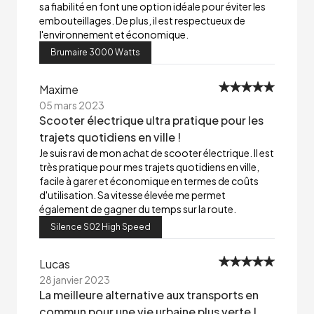
sa fiabilité en font une option idéale pour éviter les
embouteillages. De plus, il est respectueux de
l'environnement et économique.
Brumaire 3000 Watts
Maxime
05 mars 2023
Scooter électrique ultra pratique pour les
trajets quotidiens en ville !
Je suis ravi de mon achat de scooter électrique. Il est
très pratique pour mes trajets quotidiens en ville,
facile à garer et économique en termes de coûts
d'utilisation. Sa vitesse élevée me permet
également de gagner du temps sur la route.
Silence S02 High Speed
Lucas
28 janvier 2023
La meilleure alternative aux transports en
commun pour une vie urbaine plus verte !