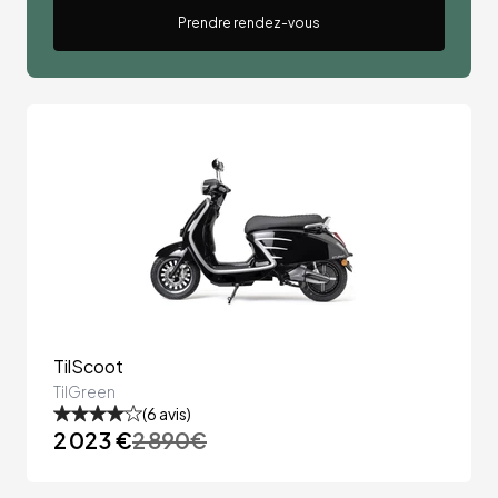
Prendre rendez-vous
TilScoot
TilGreen
(
6
avis)
2 023 €
2 890
€