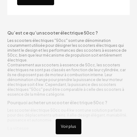
Qu’est ce qu’un scooter électrique 50cc ?
Les scooters électriques "50cc" sont une dénomination
couramment utilisée pour désigner les scooters électriques qui
imitent le design et les performances des scooters à essence de
50cc, bien que leur mécanisme de propulsion soit entièrement
électrique.
Contrairement aux scooters à essence de 50cc, les scooters
électriques ne sont pas classés en fonction de leur cylindrée, car
ils ne disposent pas de moteur à combustion interne. Leur
dénomination change pour prendre la puissance de leur moteur
électrique soit 4 kw. Cependant, la puissance des scooters
électriques "50cc" peut être comparable à celle des scooters à
essence de la même catégorie.
Pourquoi acheter un scooter électrique 50cc ?
Les scooter électrique 50cc ou 4 kw sont une solution parfaite
pour des déplacements urbains, il allie design élégant, maniabilité,
puissance et autonomie.
Voir plus
La vitesse
Les scooters électriques "50cc" ont généralement une vitesse