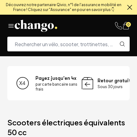
Découvrez notre partenaire Qivio, n°1 de l'assurance mobilité en
France ! Cliquez sur "Assurance" en pour en savoir plus 👇
Fe
Skip to content
0
Payez jusqu'en 4x
Retour gratuit
par carte bancaire sans
Sous 30 jours
frais
Scooters électriques équivalents 
50 cc