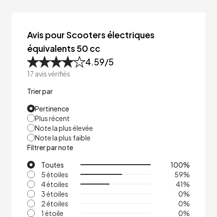
Avis pour Scooters électriques
équivalents 50 cc
4.59
/5
17
avis vérifiés
Trier par
Pertinence
Plus récent
Note la plus élevée
Note la plus faible
Filtrer par note
Toutes
100
%
5 étoiles
59
%
4 étoiles
41
%
3 étoiles
0
%
2 étoiles
0
%
1 étoile
0
%