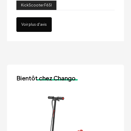
KickScooter F65I
Voir plus d'avis
Bientôt
chez Chango