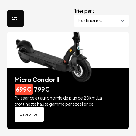
Trier par :
Micro Condor II
699€
799€
Puissance et autonomie de plus de 20km. La
trottinette haute gamme par excellence.
En profiter