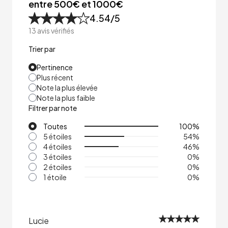
entre 500€ et 1000€
4.54
/5
13
avis vérifiés
Trier par
Pertinence
Plus récent
Note la plus élevée
Note la plus faible
Filtrer par note
Toutes
100
%
5 étoiles
54
%
4 étoiles
46
%
3 étoiles
0
%
2 étoiles
0
%
1 étoile
0
%
Lucie