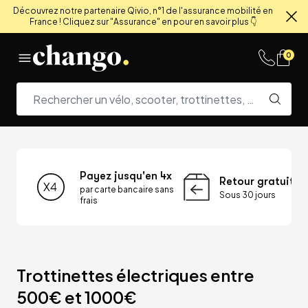
Découvrez notre partenaire Qivio, n°1 de l'assurance mobilité en
France ! Cliquez sur "Assurance" en pour en savoir plus 👇
Fe
Skip to content
0
Payez jusqu'en 4x
Retour gratuit
par carte bancaire sans
Sous 30 jours
frais
Trottinettes électriques entre 
500€ et 1000€