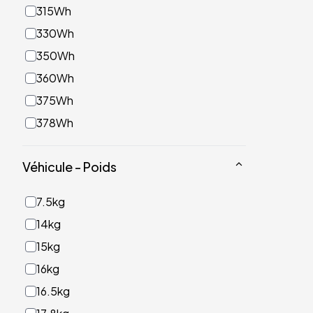
315Wh
330Wh
350Wh
360Wh
375Wh
378Wh
400Wh
Véhicule - Poids
450Wh
460Wh
7.5kg
468Wh
14kg
475Wh
15kg
497Wh
16kg
498Wh
16.5kg
500Wh