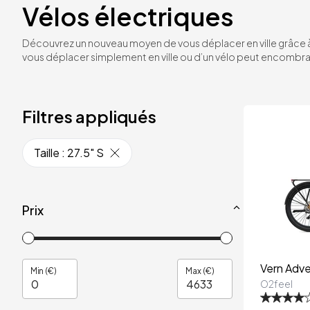
Vélos électriques
Découvrez un nouveau moyen de vous déplacer en ville grâce à 
vous déplacer simplement en ville ou d’un vélo peut encombrant
Filtres appliqués
Taille
:
27.5" S
Prix
Vern Adv
Min (€)
Max (€)
O2feel