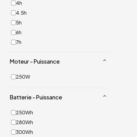
4h
4.5h
5h
6h
7h
Moteur - Puissance
250W
Batterie - Puissance
250Wh
280Wh
300Wh