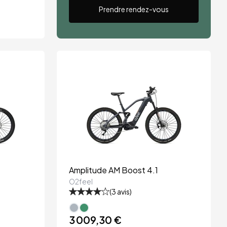
Prendre rendez-vous
Amplitude AM Boost 4.1
O2feel
(
3
avis)
3 009,30 €