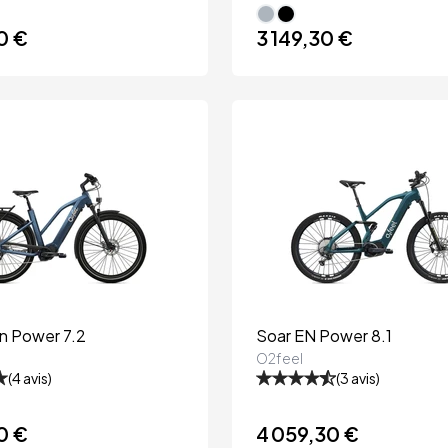
0 €
3 149,30 €
n Power 7.2
Soar EN Power 8.1
O2feel
(
4
avis)
(
3
avis)
0 €
4 059,30 €