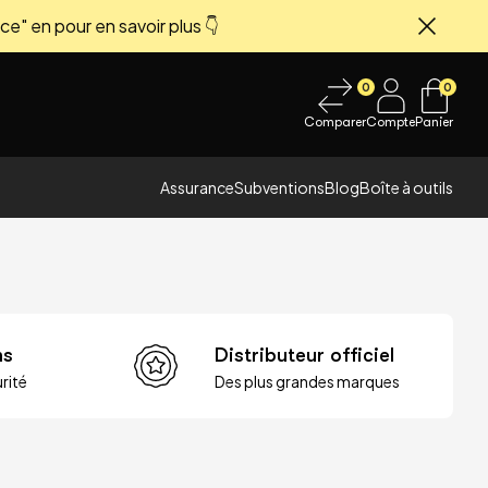
ce" en pour en savoir plus 👇
Fermer
0
0
Comparer
Compte
Panier
Assurance
Subventions
Blog
Boîte à outils
ns
Distributeur officiel
rité
Des plus grandes marques