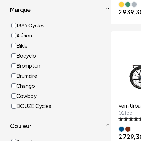
Marque
2 939,3
1886 Cycles
Alérion
Bikle
Bocyclo
Brompton
Brumaire
Chango
Cowboy
Vern Urba
DOUZE Cycles
O2feel
Ellipse
Couleur
Elwing
2 729,3
Eovolt