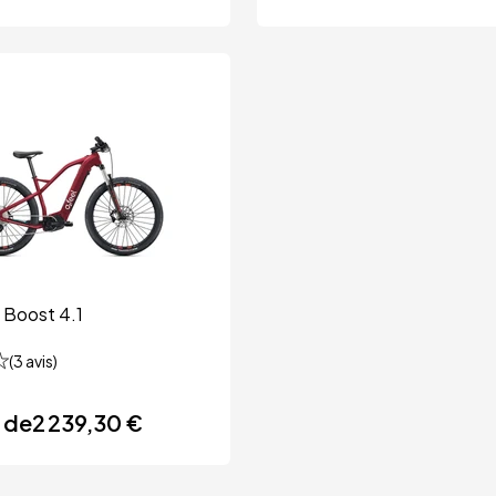
 Boost 4.1
(
3
avis)
r de
2 239,30 €