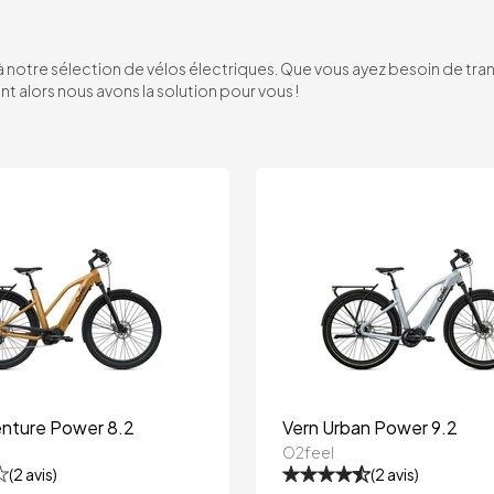
notre sélection de vélos électriques. Que vous ayez besoin de tran
 alors nous avons la solution pour vous !
enture Power 8.2
Vern Urban Power 9.2
O2feel
(
2
avis)
(
2
avis)