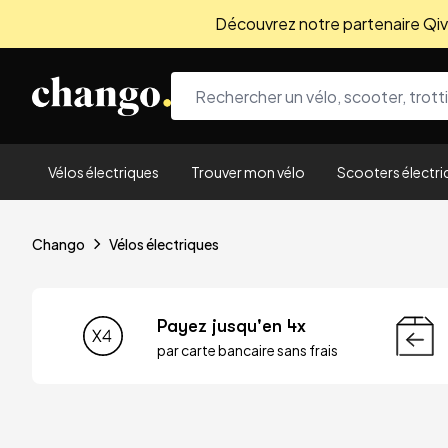
Découvrez notre partenaire Qivio
Skip to content
Vélos électriques
Trouver mon vélo
Scooters électri
Chango
Vélos électriques
Payez jusqu'en 4x
par carte bancaire sans frais