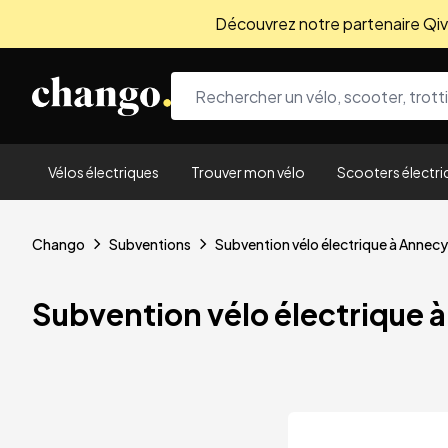
Découvrez notre partenaire Qivio
Skip to content
Vélos électriques
Trouver mon vélo
Scooters électri
Chango
Subventions
Subvention vélo électrique à Annecy
Subvention vélo électrique 