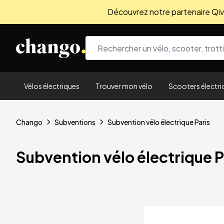
Découvrez notre partenaire Qivio
Skip to content
Vélos électriques
Trouver mon vélo
Scooters électri
Chango
Subventions
Subvention vélo électrique Paris
Subvention vélo électrique P