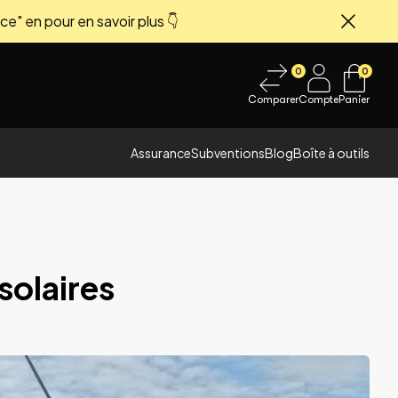
ce" en pour en savoir plus 👇
Fermer
0
0
Comparer
Compte
Panier
Assurance
Subventions
Blog
Boîte à outils
solaires