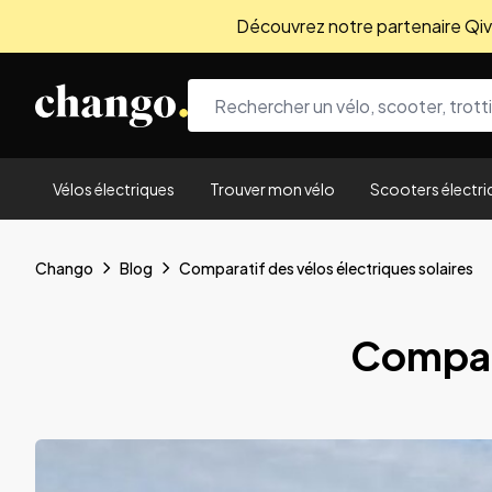
Découvrez notre partenaire Qivio
Skip to content
Vélos électriques
Trouver mon vélo
Scooters électri
Chango
Blog
Comparatif des vélos électriques solaires
Compara