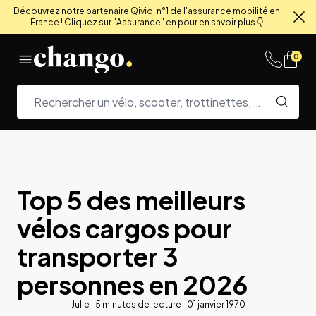
Découvrez notre partenaire Qivio, n°1 de l'assurance mobilité en
France ! Cliquez sur "Assurance" en pour en savoir plus 👇
Fe
Skip to content
0
Top 5 des meilleurs
vélos cargos pour
transporter 3
personnes en 2026
Julie
5
minutes de lecture
01 janvier 1970