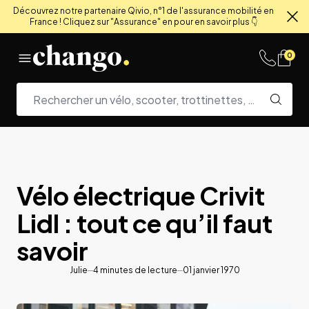
Découvrez notre partenaire Qivio, n°1 de l'assurance mobilité en
France ! Cliquez sur "Assurance" en pour en savoir plus 👇
Fe
Skip to content
0
Vélo électrique Crivit
Lidl : tout ce qu’il faut
savoir
Julie
4
minutes de lecture
01 janvier 1970