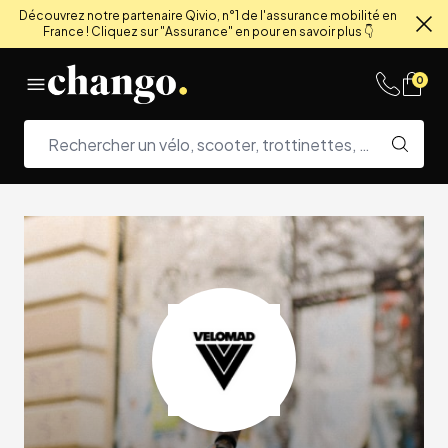
Découvrez notre partenaire Qivio, n°1 de l'assurance mobilité en
France ! Cliquez sur "Assurance" en pour en savoir plus 👇
Fe
Skip to content
0