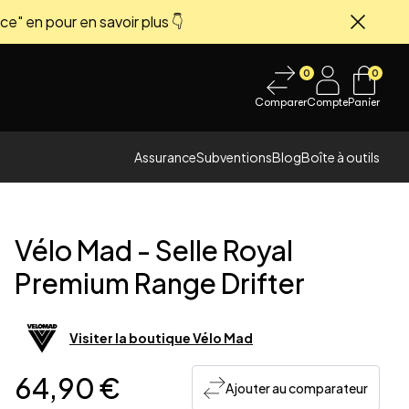
ce" en pour en savoir plus 👇
Fermer
0
0
Comparer
Compte
Panier
Assurance
Subventions
Blog
Boîte à outils
Vélo Mad
-
Selle Royal
Premium Range Drifter
 image
Visiter la boutique
Vélo Mad
64,90 €
Ajouter au comparateur