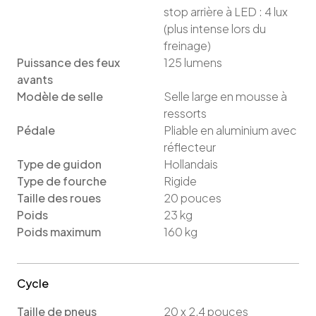
stop arrière à LED : 4 lux
(plus intense lors du
freinage)
Puissance des feux
125
lumens
avants
Modèle de selle
Selle large en mousse à
ressorts
Pédale
Pliable en aluminium avec
réflecteur
Type de guidon
Hollandais
Type de fourche
Rigide
Taille des roues
20
pouces
Poids
23
kg
Poids maximum
160
kg
Cycle
Taille de pneus
20 x 2,4
pouces