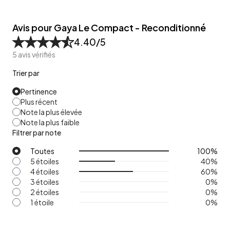
Avis pour Gaya Le Compact - Reconditionné
4.40
/5
5
avis vérifiés
Trier par
Pertinence
Plus récent
Note la plus élevée
Note la plus faible
Filtrer par note
Toutes
100
%
5 étoiles
40
%
4 étoiles
60
%
3 étoiles
0
%
2 étoiles
0
%
1 étoile
0
%