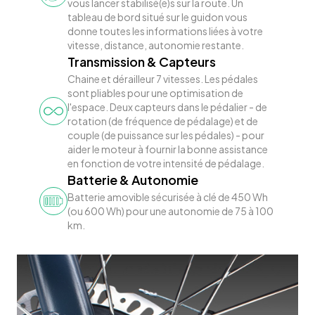
vous lancer stabilisé(e)s sur la route. Un
tableau de bord situé sur le guidon vous
donne toutes les informations liées à votre
vitesse, distance, autonomie restante.
Transmission & Capteurs
Chaine et dérailleur 7 vitesses. Les pédales
sont pliables pour une optimisation de
l'espace. Deux capteurs dans le pédalier - de
rotation (de fréquence de pédalage) et de
couple (de puissance sur les pédales) - pour
aider le moteur à fournir la bonne assistance
en fonction de votre intensité de pédalage.
Batterie & Autonomie
Batterie amovible sécurisée à clé de 450 Wh
(ou 600 Wh) pour une autonomie de 75 à 100
km.