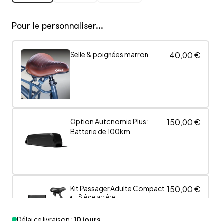
Pour le personnaliser...
Selle & poignées marron
40,00 €
Option Autonomie Plus :
150,00 €
Batterie de 100km
Kit Passager Adulte Compact
150,00 €
Siège arrière
Repose-pieds
Protection de roue
Délai de livraison :
10 jours