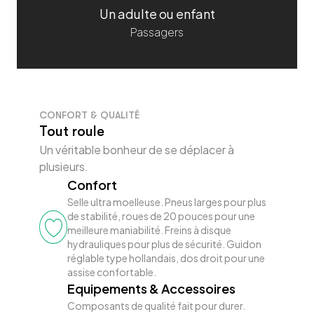
Un adulte ou enfant
Passagers
Anti-vol U Kryptonite Evolution
60,00 €
mini 7 + câble
Agréé FUB 2
Anse Max - Performance en
acier trempé de 13mm
Dimensions: 8.3cm x 17.8cm
CONFORT & QUALITÉ
Tout roule
Un véritable bonheur de se déplacer à
plusieurs.
Confort
Selle ultra moelleuse. Pneus larges pour plus
de stabilité, roues de 20 pouces pour une
meilleure maniabilité. Freins à disque
hydrauliques pour plus de sécurité. Guidon
réglable type hollandais, dos droit pour une
assise confortable.
Equipements & Accessoires
Composants de qualité fait pour durer.