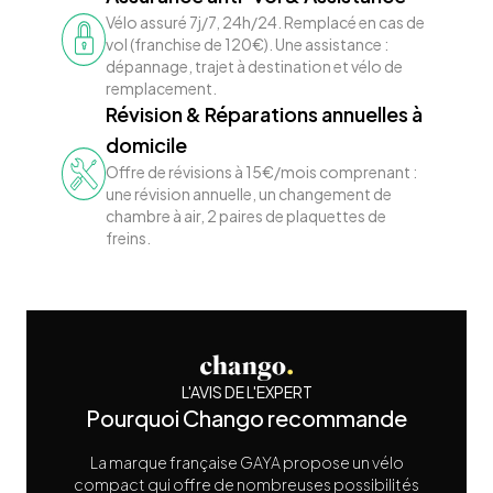
Vélo assuré 7j/7, 24h/24. Remplacé en cas de
vol (franchise de 120€). Une assistance :
dépannage, trajet à destination et vélo de
remplacement.
Révision & Réparations annuelles à
domicile
Offre de révisions à 15€/mois comprenant :
une révision annuelle, un changement de
chambre à air, 2 paires de plaquettes de
freins.
L'AVIS DE L'EXPERT
Pourquoi Chango recommande
La marque française GAYA propose un vélo
compact qui offre de nombreuses possibilités