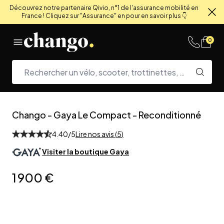
Découvrez notre partenaire Qivio, n°1 de l'assurance mobilité en
France ! Cliquez sur "Assurance" en pour en savoir plus 👇
Fe
Skip to content
0
Chango
-
Gaya Le Compact - Reconditionné
4.40
/5
Lire nos avis (
5
)
Visiter la boutique
Gaya
1 900 €