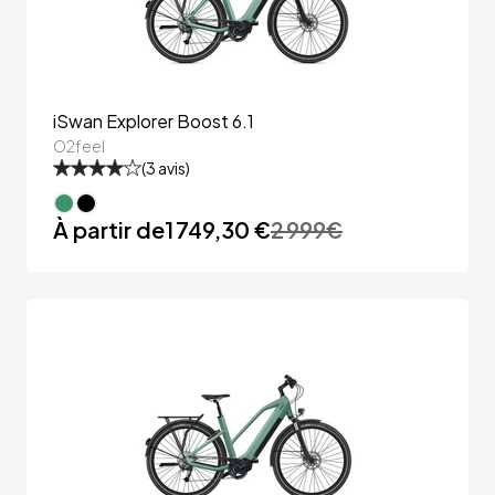
iSwan Explorer Boost 6.1
O2feel
(
3
avis)
À partir de
1 749,30 €
2 999
€