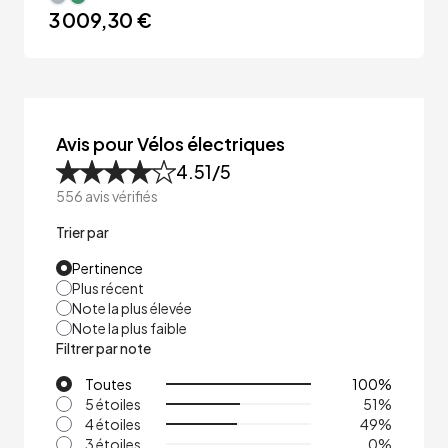
3 009,30 €
Avis pour Vélos électriques
4.51
/5
556
avis vérifiés
Trier par
Pertinence
Plus récent
Note la plus élevée
Note la plus faible
Filtrer par note
Toutes
100
%
5 étoiles
51
%
4 étoiles
49
%
3 étoiles
0
%