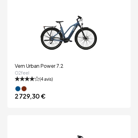
Vern Urban Power 7.2
O2feel
(
4
avis)
2 729,30 €