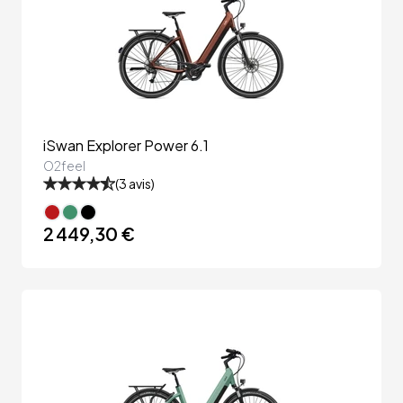
iSwan Explorer Power 6.1
O2feel
(
3
avis)
2 449,30 €