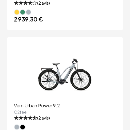
(
2
avis)
2 939,30 €
Vern Urban Power 9.2
O2feel
(
2
avis)