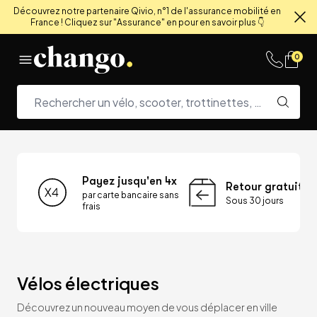
Découvrez notre partenaire Qivio, n°1 de l'assurance mobilité en
France ! Cliquez sur "Assurance" en pour en savoir plus 👇
Fe
Skip to content
0
Payez jusqu'en 4x
Retour gratuit
par carte bancaire sans
Sous 30 jours
frais
Vélos électriques
Découvrez un nouveau moyen de vous déplacer en ville