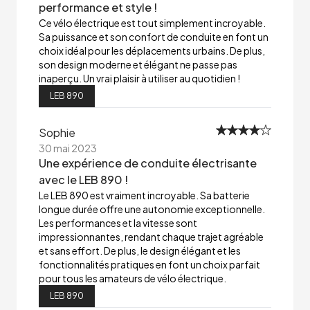
performance et style !
Ce vélo électrique est tout simplement incroyable.
Sa puissance et son confort de conduite en font un
choix idéal pour les déplacements urbains. De plus,
son design moderne et élégant ne passe pas
inaperçu. Un vrai plaisir à utiliser au quotidien !
LEB 890
Sophie
30 mai 2023
Une expérience de conduite électrisante
avec le LEB 890 !
Le LEB 890 est vraiment incroyable. Sa batterie
longue durée offre une autonomie exceptionnelle.
Les performances et la vitesse sont
impressionnantes, rendant chaque trajet agréable
et sans effort. De plus, le design élégant et les
fonctionnalités pratiques en font un choix parfait
pour tous les amateurs de vélo électrique.
LEB 890