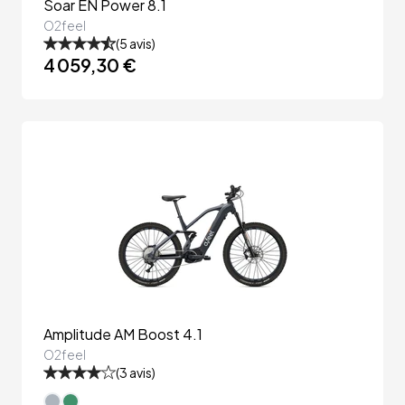
Soar EN Power 8.1
O2feel
(
5
avis)
4 059,30 €
Amplitude AM Boost 4.1
O2feel
(
3
avis)