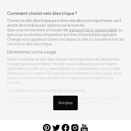
Comment choisir velo électrique ?
Choisir un vélo électrique peut être une décision importante, car il
existe de nombreuses options sur le marché.
Que vous recherchiez un moyen de
transport éco-responsable
ou
que vous souhaitiez simplement profiter d'une balade agréable,
Chango vous guidera à travers les aspects clés à considérer lors du
choix d'un vélo électrique.
Déterminez votre usage
Avant d'acheter un vélo électrique, il est important de déterminer
l'usage que vous en ferez. Voulez-vous l'utiliser pour vos trajets
quotidiens en ville, pour des balades occasionnelles ou pour des
aventures tout-terrain ? En identifiant clairement votre usage, vous
pourrez choisir le type de vélo électrique le plus adapté à vos
besoins.
Considérez l'autonomie de la batterie
L'autonomie de la batterie est un facteur crucial lors du choix d'un
vélo électrique. Si vous avez besoin de parcourir de longues
Voir plus
distances ou si vous prévoyez des trajets plus longs, optez pour
une batterie avec une autonomie plus importante. Vérifiez
également les temps de charge et si la batterie est amovible, ce qui
peut faciliter la recharge.
Évaluez le système de motorisation