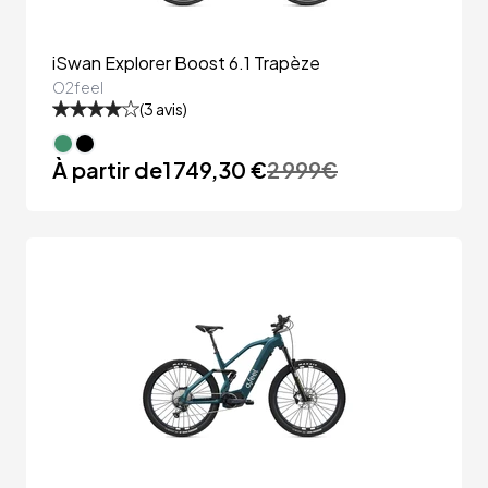
iSwan Explorer Boost 6.1 Trapèze
O2feel
(
3
avis)
À partir de
1 749,30 €
2 999
€