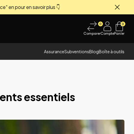
ce" en pour en savoir plus 👇
Fermer
0
0
Comparer
Compte
Panier
Assurance
Subventions
Blog
Boîte à outils
ents essentiels