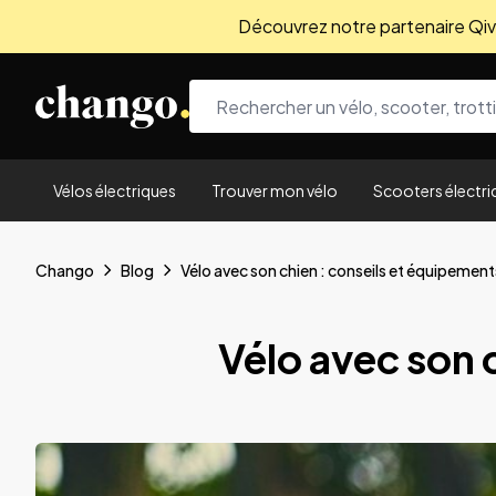
Découvrez notre partenaire Qivio
Skip to content
Vélos électriques
Trouver mon vélo
Scooters électri
Chango
Blog
Vélo avec son chien : conseils et équipement
Vélo avec son 