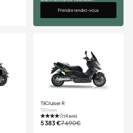
Prendre rendez-vous
TilCruiser R
TilGreen
(
4
avis)
5 383 €
7 690
€