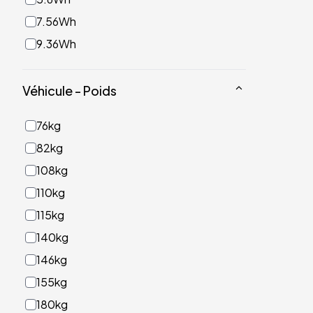
7.56Wh
9.36Wh
Véhicule - Poids
76kg
82kg
108kg
110kg
115kg
140kg
146kg
155kg
180kg