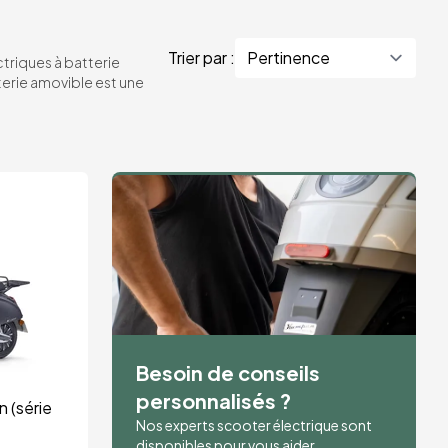
Trier par :
triques à batterie
erie amovible est une
Besoin de conseils
personnalisés ?
 (série 
Nos experts scooter électrique sont
disponibles pour vous aider.