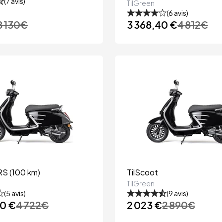
(
7
avis)
TilGreen
(
6
avis)
8 130
€
3 368,40 €
4 812
€
RS (100 km)
TilScoot
TilGreen
(
5
avis)
(
9
avis)
40 €
4 722
€
2 023 €
2 890
€