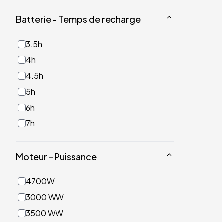
Batterie - Temps de recharge
3.5h
4h
4.5h
5h
6h
7h
Moteur - Puissance
4700W
3000 WW
3500 WW