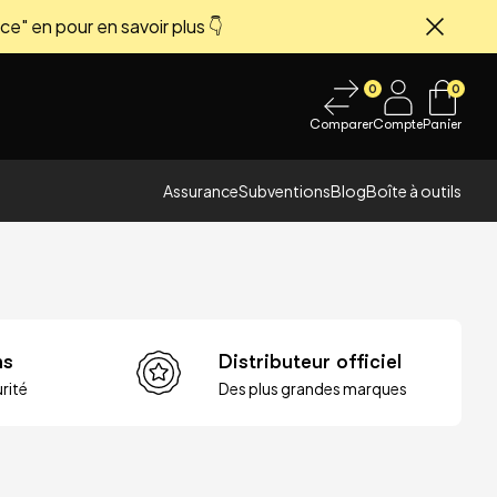
ce" en pour en savoir plus 👇
Fermer
0
0
Comparer
Compte
Panier
Assurance
Subventions
Blog
Boîte à outils
ns
Distributeur officiel
rité
Des plus grandes marques