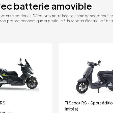
vec batterie amovible
ooters électriques. Découvrez notre large gamme de scooters élec
port propre, économique et pratique ? Un scooter électrique à batt
 RS
TilScoot RS - Sport édition
limitée)