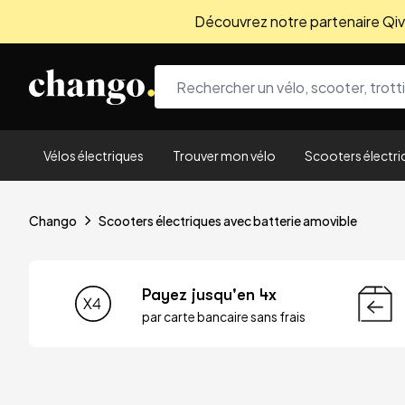
Découvrez notre partenaire Qivio
Skip to content
Vélos électriques
Trouver mon vélo
Scooters électri
Chango
Scooters électriques avec batterie amovible
Payez jusqu'en 4x
par carte bancaire sans frais