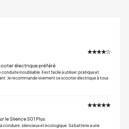
ooter électrique préféré
onduite inoubliable. Il est facile à utiliser, pratique et
égant. Je recommande vivement ce scooter électrique à tous
ur le Silence S01 Plus
e à conduire, silencieux et écologique. Sa batterie a une