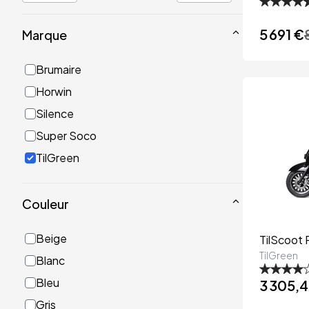
5 691 €
Marque
Brumaire
Horwin
Silence
Super Soco
TilGreen
Couleur
Beige
TilScoot 
TilGreen
Blanc
Bleu
3 305,
Gris