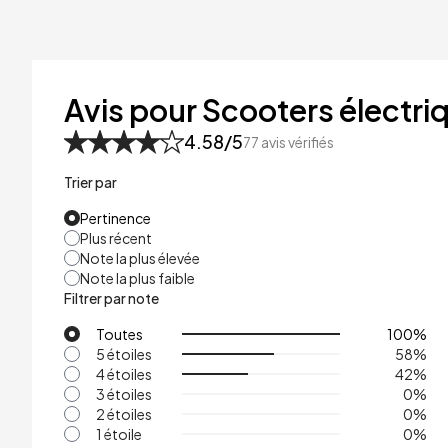
Avis pour Scooters électri
4.58
/5
77
avis vérifiés
Trier par
Pertinence
Plus récent
Note la plus élevée
Note la plus faible
Filtrer par note
Toutes
100
%
5 étoiles
58
%
4 étoiles
42
%
3 étoiles
0
%
2 étoiles
0
%
1 étoile
0
%