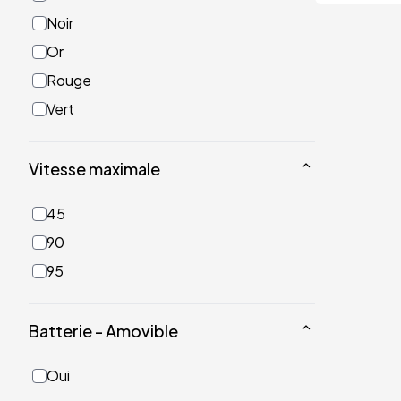
Noir
Or
Rouge
Vert
Vitesse maximale
45
90
95
Batterie - Amovible
Oui