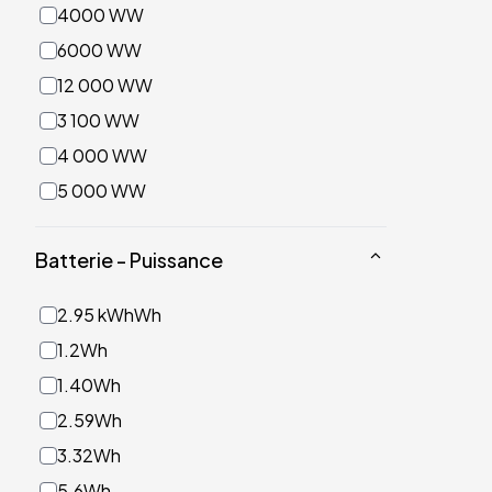
4000 WW
6000 WW
12 000 WW
3 100 WW
4 000 WW
5 000 WW
7 000 WW
Batterie - Puissance
7 500 WW
2.95 kWhWh
1.2Wh
1.40Wh
2.59Wh
3.32Wh
5.6Wh