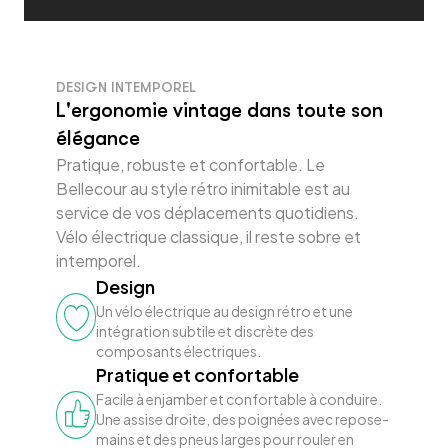
DESIGN INTEMPOREL
L'ergonomie vintage dans toute son
élégance
Pratique, robuste et confortable. Le
Bellecour au style rétro inimitable est au
service de vos déplacements quotidiens.
Vélo électrique classique, il reste sobre et
intemporel.
Design
Un vélo électrique au design rétro et une
intégration subtile et discrète des
composants électriques.
Pratique et confortable
Facile à enjamber et confortable à conduire.
Une assise droite, des poignées avec repose-
mains et des pneus larges pour rouler en