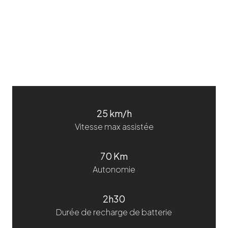
Antivol Chaîne AXA DPI (110 cm)
55,00 €
25 km/h
Vitesse max assistée
70 Km
Autonomie
2h30
Durée de recharge de batterie