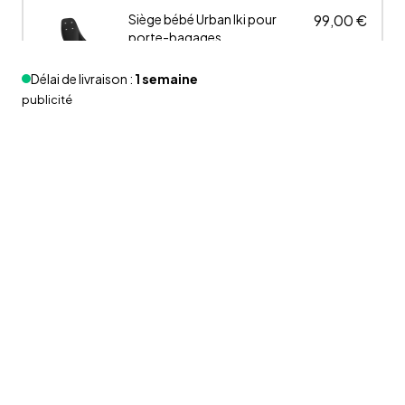
Siège bébé Urban Iki pour
99,00 €
porte-bagages
Délai de livraison :
1 semaine
publicité
Batterie additionnelle
449,00 €
Voltaire
Chargeur additionnel
99,00 €