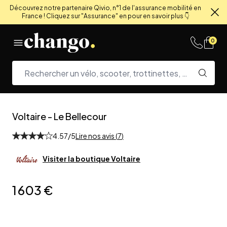
Découvrez notre partenaire Qivio, n°1 de l'assurance mobilité en
France ! Cliquez sur "Assurance" en pour en savoir plus 👇
Fe
Skip to content
0
Voltaire
-
Le Bellecour
4.57
/5
Lire nos avis (
7
)
Visiter la boutique
Voltaire
1 603 €