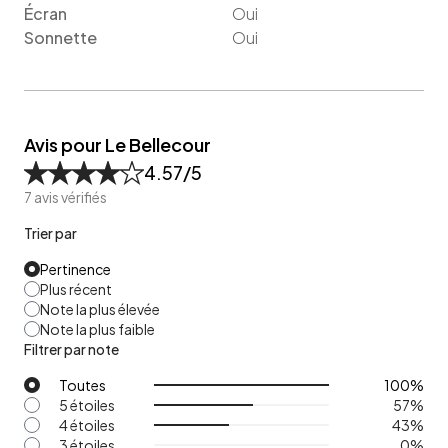
Écran
Oui
Sonnette
Oui
Avis pour Le Bellecour
4.57
/5
7
avis vérifiés
Trier par
Pertinence
Plus récent
Note la plus élevée
Note la plus faible
Filtrer par note
Toutes
100
%
5 étoiles
57
%
4 étoiles
43
%
3 étoiles
0
%