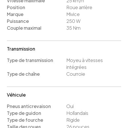
Vitesse maximale
25
km/h
Position
Roue arrière
Marque
Mivice
Puissance
250
W
Couple maximal
35
Nm
Transmission
Type de transmission
Moyeu à vitesses
intégrées
Type de chaîne
Courroie
Véhicule
Pneus anticrevaison
Oui
Type de guidon
Hollandais
Type de fourche
Rigide
Taille des roues
26
pouces