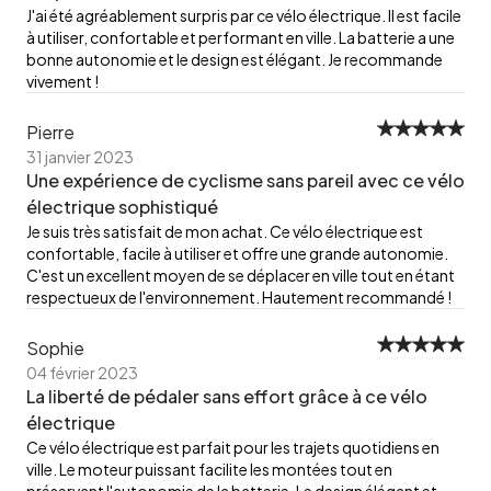
J'ai été agréablement surpris par ce vélo électrique. Il est facile
à utiliser, confortable et performant en ville. La batterie a une
bonne autonomie et le design est élégant. Je recommande
vivement !
Pierre
31 janvier 2023
Une expérience de cyclisme sans pareil avec ce vélo
électrique sophistiqué
Je suis très satisfait de mon achat. Ce vélo électrique est
confortable, facile à utiliser et offre une grande autonomie.
C'est un excellent moyen de se déplacer en ville tout en étant
respectueux de l'environnement. Hautement recommandé !
Sophie
04 février 2023
La liberté de pédaler sans effort grâce à ce vélo
électrique
Ce vélo électrique est parfait pour les trajets quotidiens en
ville. Le moteur puissant facilite les montées tout en
préservant l'autonomie de la batterie. Le design élégant et